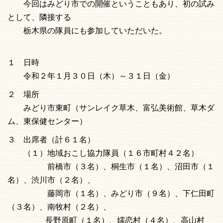
今回はみどり市での開催ということもあり、初の試み
として、隣接する
栃木県の隊員にも参加していただいた。
１ 日時
令和２年１月３０日（木）～３１日（金）
２ 場所
みどり市東町（サンレイク草木、富弘美術館、草木ダ
ム、東保健センター）
３ 出席者（計６１名）
（１）地域おこし協力隊員（１６市町村４２名）
前橋市（３名）、桐生市（１名）、沼田市（１
名）、渋川市（２名）、
藤岡市（１名）、みどり市（９名）、下仁田町
（３名）、南牧村（２名）、
長野原町（１名）、嬬恋村（４名）、高山村