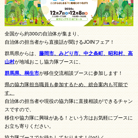
全国から約300の自治体が集まり、
自治体の担当者から直接話が聞けるJOINフェア！
群馬県からは、
藤岡市、みどり市、中之条町、昭和村、高
山村
が地域おこし協力隊ブースに、
群馬県、桐生市
が移住交流相談ブースに参加します！
県の協力隊担当職員も参加するため、総合案内も可能で
す。
自治体の担当者や現役の協力隊に直接相談ができるチャン
スですので、
移住や協力隊に興味がある！という方はお気軽にブースに
お立ち寄りください。
協力隊ブースでお待ちしております！(^o^)／