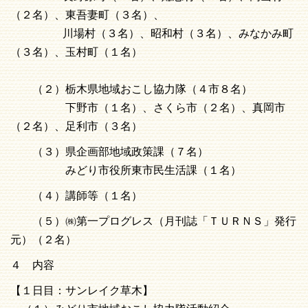
（２名）、東吾妻町（３名）、
川場村（３名）、昭和村（３名）、みなかみ町
（３名）、玉村町（１名）
（２）栃木県地域おこし協力隊（４市８名）
下野市（１名）、さくら市（２名）、真岡市
（２名）、足利市（３名）
（３）県企画部地域政策課（７名）
みどり市役所東市民生活課（１名）
（４）講師等（１名）
（５）㈱第一プログレス（月刊誌「ＴＵＲＮＳ」発行
元）（２名）
４ 内容
【１日目：サンレイク草木】