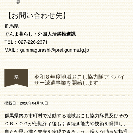
容
【お問い合わせ先】
群馬県
ぐんま暮らし・外国人活躍推進課
TEL：027-226-2371
MAIL：gunmagurashi@pref.gunma.lg.jp
令和８年度地域おこし協力隊アドバイ
県
ザー派遣事業を開始します！
掲載日：2026年04月16日
群馬県内の市町村で活動する地域おこし協力隊員及びその
ＯＢ・ＯＧが任期終了後も引き続き能力や技術を発揮し、
自らが思い描く未来を実現できるよう、様々な助言や指導