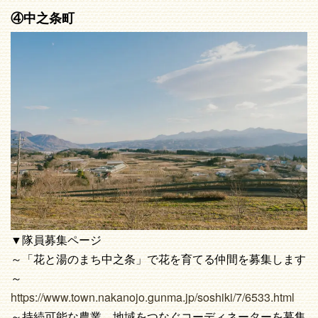
④中之条町
▼隊員募集ページ
～「花と湯のまち中之条」で花を育てる仲間を募集します
～
https://www.town.nakanojo.gunma.jp/soshiki/7/6533.html
～持続可能な農業、地域をつなぐコーディネーターを募集