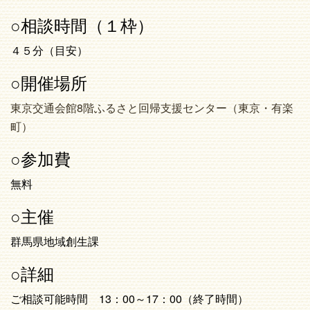
○相談時間（１枠）
４５分（目安）
○開催場所
東京交通会館8階ふるさと回帰支援センター（東京・有楽
町）
○参加費
無料
○主催
群馬県地域創生課
○詳細
ご相談可能時間 13：00～17：00（終了時間）