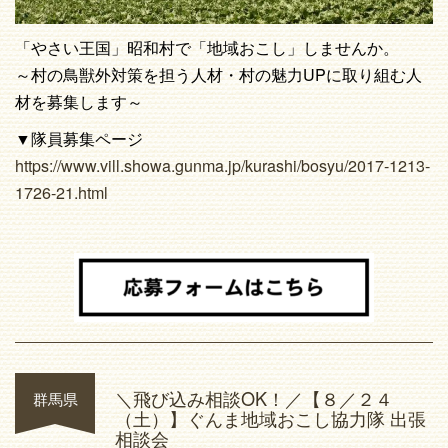
「やさい王国」昭和村で「地域おこし」しませんか。
～村の鳥獣外対策を担う人材・村の魅力UPに取り組む人
材を募集します～
▼隊員募集ページ
https://www.vill.showa.gunma.jp/kurashi/bosyu/2017-1213-
1726-21.html
＼飛び込み相談OK！／【８／２４
群馬県
（土）】ぐんま地域おこし協力隊 出張
相談会