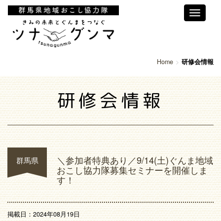
Toggle
navigati
Home
研修会情報
研修会情報
＼参加者特典あり／9/14(土)ぐんま地域
群馬県
おこし協力隊募集セミナーを開催しま
す！
掲載日：2024年08月19日