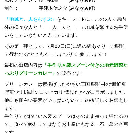
制作： 宇津木信之介 (みなかみ町)
「地域と、人をむすぶ」
をキーワードに、この5人で県内
外の様々な人と「、」人、人と「、」地域を繋げるお手伝
いをしていきたいと思っています。
その第一弾として、7月28日(日)に道の駅あぐりーむ昭和
で行われる"とうもろこしまつり"に参加します！
最初の出店内容は
「手作り木製スプーン付きの地元野菜た
っぷりグリーンカレー」
の販売です！
グリーンカレーは素揚げしたやさい王国 昭和村の"新鮮夏
野菜"と川場村のコシヒカリ"雪ほたか"がコラボしました。
他にも面白い要素がいっぱいなのでこの後詳しくお伝えし
ます。
手作りでかわいい木製スプーンはそのまま持って帰れるの
で、食べて終わりではなくお土産にもなる一石二鳥の企画
です。