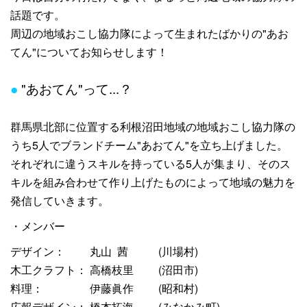
話題です。
周辺の地域おこし協力隊によって生まれたばかりの"あお
てん"についてお知らせします！
●
"あおてん"って...？
群馬県北部に位置する利根沼田地域の地域おこし協力隊の
うち5人でブランドチーム"あおてん"を立ち上げました。
それぞれに違うスキルを持っている5人が集まり、そのス
キルを組み合わせて作り上げたものによって地域の魅力を
発信していきます。
・メンバー
デザイン： 丸山 茜 (川場村)
木工クラフト： 高橋枝里 (沼田市)
料理： 伊藤眞作 (昭和村)
広報デザイン： 橋本拓海 (みなかみ町)