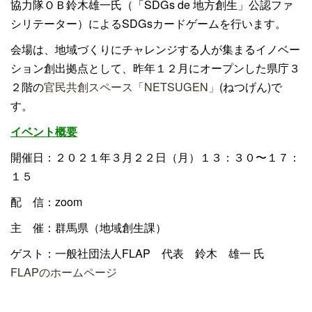
協力隊ＯＢ鈴木雄一氏（「SDGs de 地方創生」公認ファ
シリテーター）によるSDGsカードゲームを行います。
会場は、地域づくりにチャレンジする人が集まるイノベー
ション創出拠点として、昨年１２月にオープンした県庁３
２階の
官民共創スペース「NETSUGEN」
(ねつげん)で
す。
イベント概要
開催日：２０２１年３月２２日（月）１３：３０〜１７：
１５
配 信：zoom
主 催：群馬県（地域創生課）
ゲスト：一般社団法人FLAP 代表 鈴木 雄一 氏
FLAPのホームページ