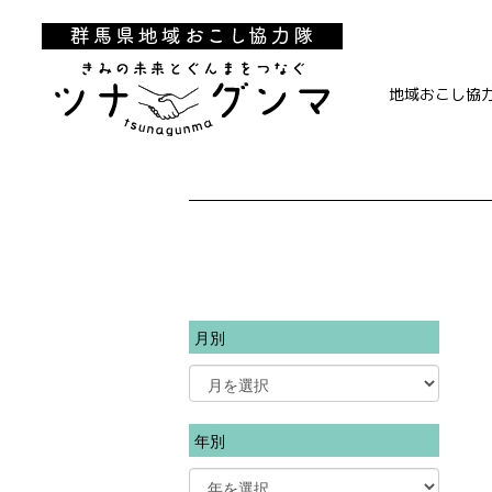
地域おこし協
月別
年別