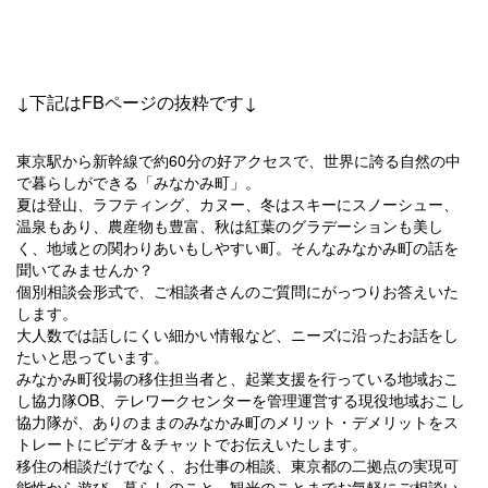
↓下記はFBページの抜粋です↓
東京駅から新幹線で約60分の好アクセスで、世界に誇る自然の中
で暮らしができる「みなかみ町」。
夏は登山、ラフティング、カヌー、冬はスキーにスノーシュー、
温泉もあり、農産物も豊富、秋は紅葉のグラデーションも美し
く、地域との関わりあいもしやすい町。そんなみなかみ町の話を
聞いてみませんか？
個別相談会形式で、ご相談者さんのご質問にがっつりお答えいた
します。
大人数では話しにくい細かい情報など、ニーズに沿ったお話をし
たいと思っています。
みなかみ町役場の移住担当者と、起業支援を行っている地域おこ
し協力隊OB、テレワークセンターを管理運営する現役地域おこし
協力隊が、ありのままのみなかみ町のメリット・デメリットをス
トレートにビデオ＆チャットでお伝えいたします。
移住の相談だけでなく、お仕事の相談、東京都の二拠点の実現可
能性から遊び、暮らしのこと、観光のことまでお気軽にご相談い