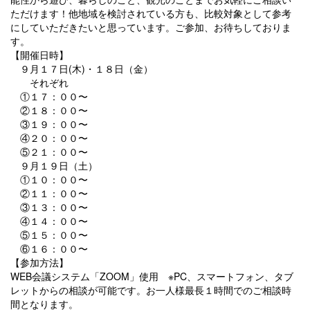
ただけます！他地域を検討されている方も、比較対象として参考
にしていただきたいと思っています。ご参加、お待ちしておりま
す。
【開催日時】
９月１７日(木)・１８日（金）
それぞれ
①１７：００〜
②１８：００〜
③１９：００〜
④２０：００〜
⑤２１：００〜
９月１９日（土）
①１０：００〜
②１１：００〜
③１３：００〜
④１４：００〜
⑤１５：００〜
⑥１６：００〜
【参加方法】
WEB会議システム「ZOOM」使用 ※PC、スマートフォン、タブ
レットからの相談が可能です。お一人様最長１時間でのご相談時
間となります。