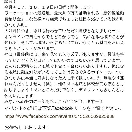
談会！
今月も１７、１８、１９日の日程で開催します！
ワーケーションの最適地、最大月３万円補助される「新幹線通勤
費補助金」、など様々な施策でちょっと注目を浴びている我が町
みなかみ町。
大好評につき、今月も行わせていただく運びとなりましたー！
オンラインで自宅からでもどこからでも、気になる地域のことが
知れる・そして地域側からすると出て行かなくとも魅力をお伝え
できるメリットがあります。
やはり最終的には、来て見てもらう必要がありますが、興味を持
っていただく入り口としてはいいのではないかと思っています。
どんなに素晴らしい地域でも合う・合わないありますし、気にな
る地域に顔見知りがいるってことは安心できるポイントの一つ。
みなかみは本当に好きになった人に来て欲しいので、無理やり連
れ込んだりしません（笑）。他の良い地域と比較がてら僕らとお
話しましょう！良いところだけでなく、デメリットもきちんとお
伝えいたします。
みなかみの魅力の一部をちょこっとご紹介しますー！
イベントの詳細は下記Facebookページをご覧ください。
https://www.facebook.com/events/313520369925988
お待ちしております！