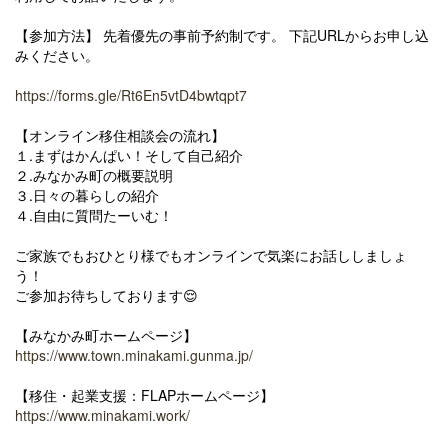
【参加方法】 先着優先の事前予約制です。 下記URLからお申し込
みください。
https://forms.gle/Rt6En5vtD4bwtqpt7
【オンライン移住相談会の流れ】
１.まずはかんぱい！そして自己紹介
２.みなかみ町の概要説明
３.日々の暮らしの紹介
４.自由に質問たーいむ！
ご家族でもおひとり様でもオンラインで気楽にお話ししましょ
う！
ご参加お待ちしております😌
【みなかみ町ホームページ】
https://www.town.minakami.gunma.jp/
【移住・起業支援：FLAPホームページ】
https://www.minakami.work/