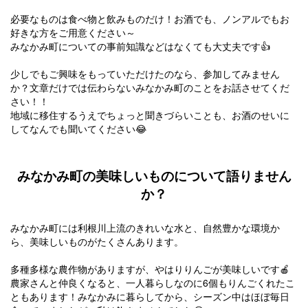
必要なものは
食べ物と飲みものだけ
！お酒でも、ノンアルでもお
好きな方をご用意ください～
みなかみ町についての事前知識などはなくても大丈夫です👍
少しでもご興味をもっていただけたのなら、参加してみません
か？
文章だけでは伝わらないみなかみ町のことをお話させてくだ
さい！！
地域に移住するうえでちょっと聞きづらいことも、お酒のせいに
してなんでも聞いてください😂
みなかみ町の美味しいものについて語りません
か？
みなかみ町には利根川上流のきれいな水と、自然豊かな環境か
ら、美味しいものがたくさんあります。
多種多様な農作物がありますが、やはり
りんごが美味しいです
🍎
農家さんと仲良くなると、一人暮らしなのに6個もりんごくれたこ
ともあります！みなかみに暮らしてから、シーズン中はほぼ毎日