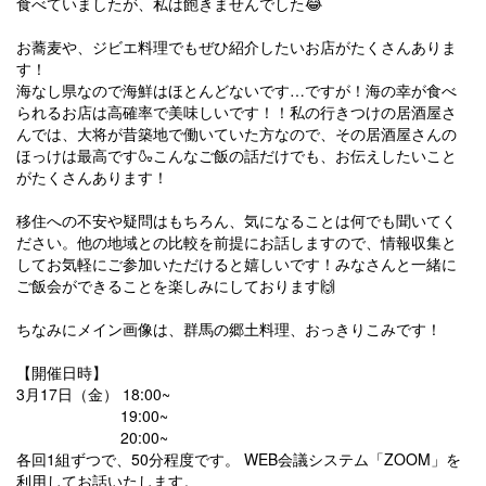
食べていましたが、私は飽きませんでした😂
お蕎麦や、ジビエ料理でもぜひ紹介したいお店がたくさんありま
す！
海なし県なので海鮮はほとんどないです…ですが！海の幸が食べ
られるお店は高確率で美味しいです！！私の行きつけの居酒屋さ
んでは、大将が昔築地で働いていた方なので、その居酒屋さんの
ほっけは最高です🍶こんなご飯の話だけでも、お伝えしたいこと
がたくさんあります！
移住への不安や疑問はもちろん、気になることは何でも聞いてく
ださい。
他の地域との比較を前提に
お話しますので、情報収集と
してお気軽にご参加いただけると嬉しいです！みなさんと一緒に
ご飯会ができることを楽しみにしております🙌
ちなみにメイン画像は、群馬の郷土料理、おっきりこみです！
【開催日時】
3月17日（金） 18:00~
19:00~
20:00~
各回1組ずつで、50分程度です。 WEB会議システム「ZOOM」を
利用してお話いたします。