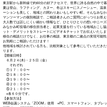
東京駅から新幹線で約60分の好アクセスで、世界に誇る自然の中で
夏は登山、ラフティング、カヌー、冬はスキーにスノーシュー、温泉
ーションも美しく、地域との関わりあいもしやすい町。そんなみなか
マンツーマンの個別相談で、ご相談者さんのご質問にがっつりお答え
大人数では話しにくい細かい情報など、ひとりひとりの想いやニーズ
みなかみ町役場の移住担当者と、起業支援を行っている地域おこし協
ット・デメリットをストレートにビデオ＆チャットでお伝えいたしま
移住の相談だけでなく、お仕事の相談、東京都の二拠点の実現可能性
お気軽にご相談いただけます！
他地域を検討されている方も、比較対象として参考にしていただきた
ります。
【開催日時】
６月２４(木)・２５日（金）
それぞれ
①１７：００〜
②１８：００〜
③１９：００〜
④２０：００〜
⑤２１：００〜
※各６０分です。
【参加方法】
WEB会議システム「ZOOM」使用 ※PC、スマートフォン、タブ