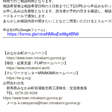
時間でのご相談時間となります。
相談希望者は相談希望日時の２日前までに下記URLから申込みを行っ
お申し込みは先着順となります。担当者が予約の空きを確認し、相談希望
ードをメールで通知します。
あらかじめ相談内容や聞きたいことなどご用意いただけるとスムーズ
申込先URL(Googleフォーム)：
https://forms.gle/niceNMkqEe98g4BN6
【みなかみ町ホームページ】
https://www.town.minakami.gunma.jp/
【移住・起業支援：FLAPホームページ】
https://www.minakami.work/
【テレワークセンターMINAKAMIホームページ】
https://tw-g.org/
お問合わせ先
群馬県みなかみ町役場観光商工課移住・交流推進係
TEL.
0278-25-5028
https://www.town.minakami.gunma.jp/
メール
k-nakayama@town.minakami.gunma.jp