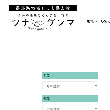
地域おこし協
月別
年別