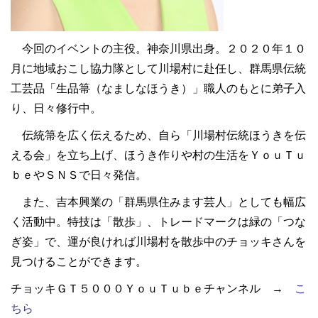
今回のイベントの主役。神奈川県出身。２０２０年１０
月に地域おこし協力隊として川場村に赴任し、群馬県伝統
工芸品「生品箒（なましなほうき）」職人のもとに弟子入
り、日々修行中。
伝統箒を広く伝えるため、自ら「川場村伝統ほうきを伝
える会」を立ち上げ、ほうき作りや村の生活をＹｏｕＴｕ
ｂｅやＳＮＳで日々発信。
また、吉本興業の「群馬県住みます芸人」としても幅広
く活動中。特技は「散歩」、トレードマークは緑の「つな
ぎ姿」で、運が良ければ川場村を散歩中のチョッキさんを
見つけることができます。
チョッキＧＴ５０００ＹｏｕＴｕｂｅチャンネル →
こ
ちら