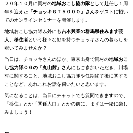
２０年１０月に同村の
地域おこし協力隊
として赴任し１周
年を迎えた
「チョッキＧＴ５０００」さん
をゲストに招い
てのオンラインセミナーを開催します。
地域おこし協力隊以外にも
吉本興業の群馬県住みます芸
人
、
移住者
という様々な顔を持つチョッキさんの暮らしを
覗いてみませんか？
当日は、チョッキさんのほか、東京出身で同村の
地域おこ
し協力隊ＯＧの「丸山茜」さん
にもご参加いただき、川場
村に関すること、地域おこし協力隊や任期終了後に関する
ことなど、あれこれお話を伺いたいと思います。
気になることは、当日にチャットでも質問できますので、
「移住」とか「関係人口」とかの前に、まずは一緒に楽し
みましょう！