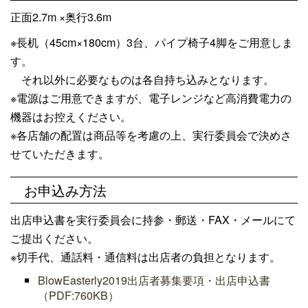
正面2.7m ×奥行3.6m
※長机（
45cm
×
180cm
）
3
台、パイプ椅子
4
脚をご用意しま
す。
それ以外に必要なものは各自持ち込みとなります。
※電源はご用意できますが、電子レンジなど高消費電力の
機器はお控えください。
※各店舗の配置は商品等を考慮の上、実行委員会で決めさ
せていただきます。
お申込み方法
出店申込書を実行委員会に持参・郵送・
FAX
・メールにて
ご提出ください。
※切手代、通話料・通信料は出店者の負担となります。
BlowEasterly2019出店者募集要項・出店申込書
（PDF:760KB）