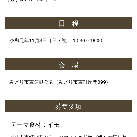
日 程
令和元年
11
月
3
日（日・祝）
10:30
～
16:00
会 場
みどり市東運動公園（みどり市東町座間
399
）
募集要項
テーマ食材：イモ