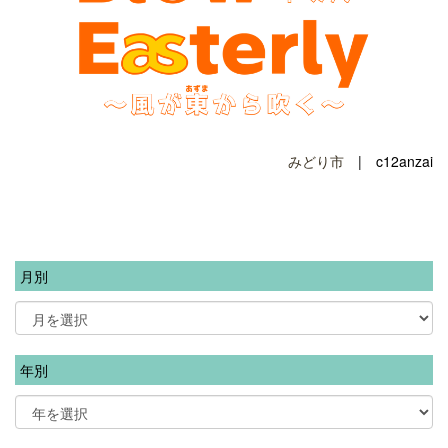
みどり市
| c12anzai
月別
年別