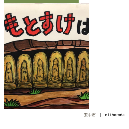
安中市
| c11harada