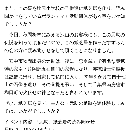
また、この事を地元小学校の子供達に紙芝居を作り、読み
聞かせをしているボランティア活動団体がある事をご存知
でしょうか？
今回、秋間梅林にみえる沢山のお客様にも、この元助の
伝説を知って頂きたいので、この紙芝居を作ったすずらん
の会の方に読み聞かせをして頂くことになりました。
安中市秋間出身の元助は、後に「忠臣蔵」で有名な赤穂
藩の家臣・片岡源五右衛門の家僕になり、赤穂浪士切腹後
は故郷に帰り、出家して仏門に入り、20年をかけて四十七
士の石像を造り、その菩提を弔い、そして千葉県南房総市
和田町で火伏せの神となったと言われています。
ぜひ、紙芝居を見て、主人公・元助の足跡を追体験してみ
ては、いかがでしょうか？
イベント内容: 「元助」紙芝居の読み聞かせ
日時: 3／15(火) 14時より