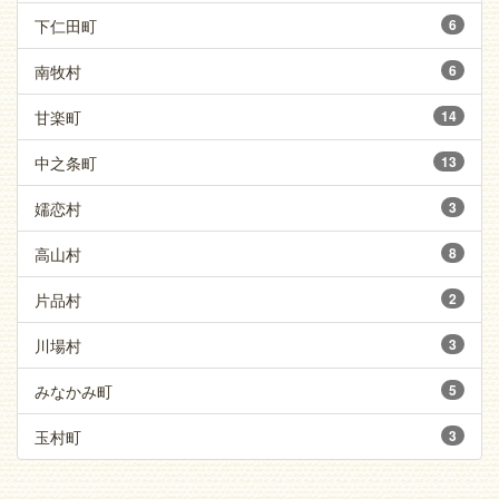
下仁田町
6
南牧村
6
甘楽町
14
中之条町
13
嬬恋村
3
高山村
8
片品村
2
川場村
3
みなかみ町
5
玉村町
3