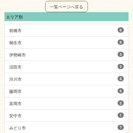
一覧ページへ戻る
エリア別
前橋市
6
桐生市
9
伊勢崎市
3
沼田市
3
渋川市
8
藤岡市
5
富岡市
2
安中市
1
みどり市
7