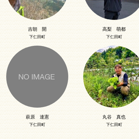
吉朝 開
高梨 萌都
下仁田町
下仁田町
萩原 達憲
丸谷 真也
下仁田町
下仁田町