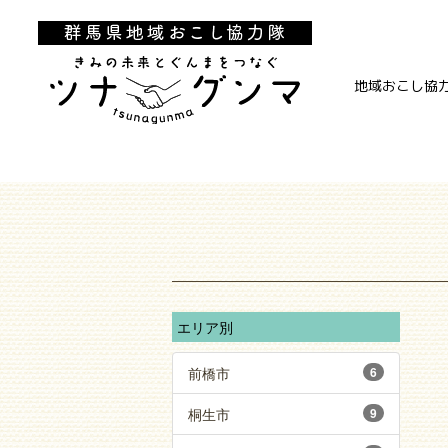
地域おこし協
エリア別
前橋市
6
桐生市
9