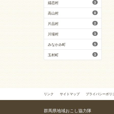
嬬恋村
3
高山村
8
片品村
2
川場村
3
みなかみ町
5
玉村町
3
リンク
サイトマップ
プライバシーポリ
群馬県地域おこし協力隊