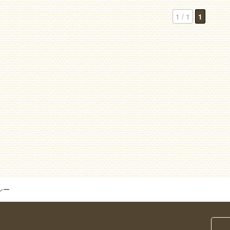
1 / 1
1
シー