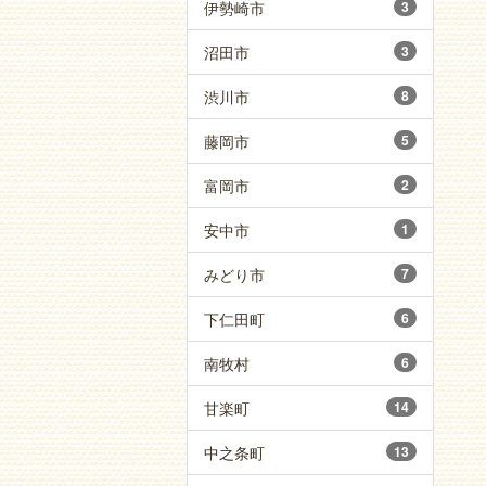
伊勢崎市
3
沼田市
3
渋川市
8
藤岡市
5
富岡市
2
安中市
1
みどり市
7
下仁田町
6
南牧村
6
甘楽町
14
中之条町
13