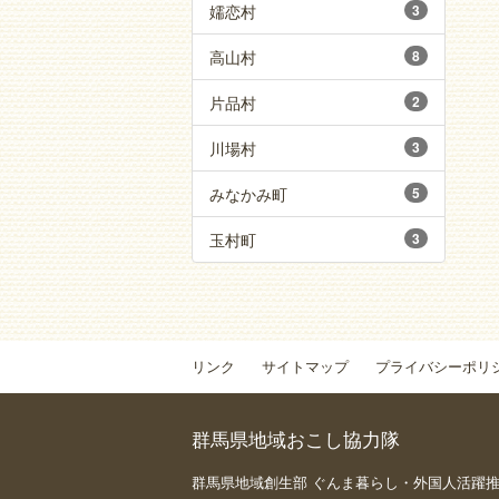
嬬恋村
3
高山村
8
片品村
2
川場村
3
みなかみ町
5
玉村町
3
リンク
サイトマップ
プライバシーポリ
群馬県地域おこし協力隊
群馬県地域創生部 ぐんま暮らし・外国人活躍推進課 