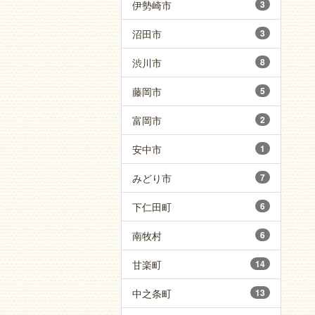
伊勢崎市
3
沼田市
3
渋川市
8
藤岡市
5
富岡市
2
安中市
1
みどり市
7
下仁田町
6
南牧村
6
甘楽町
14
中之条町
13