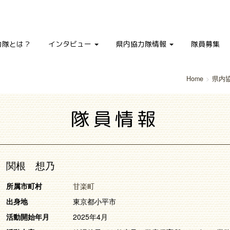
力隊とは？
インタビュー
県内協力隊情報
隊員募集
Home
県内
隊員情報
関根 想乃
所属市町村
甘楽町
出身地
東京都小平市
活動開始年月
2025年4月