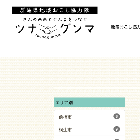
地域おこし協
エリア別
前橋市
6
桐生市
9