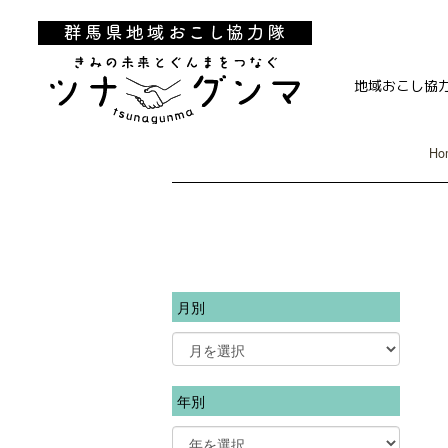
地域おこし協
Ho
月別
年別