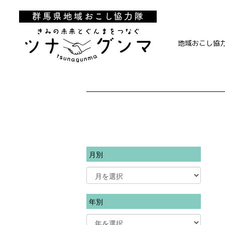
地域おこし協
月別
年別