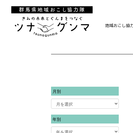
地域おこし協
月別
年別