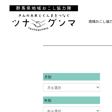
地域おこし協
月別
年別