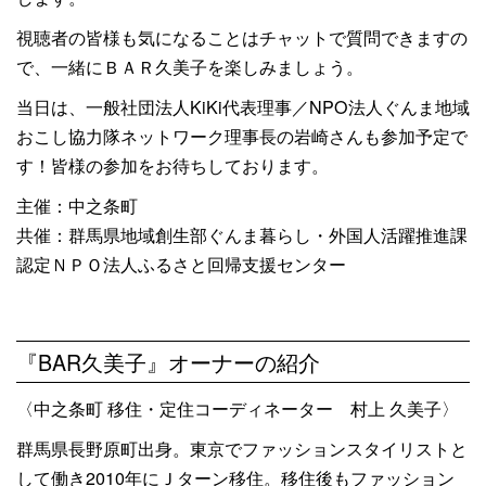
視聴者の皆様も気になることはチャットで質問できますの
で、一緒にＢＡＲ久美子を楽しみましょう。
当日は、一般社団法人KiKi代表理事／NPO法人ぐんま地域
おこし協力隊ネットワーク理事長の岩崎さんも参加予定で
す！皆様の参加をお待ちしております。
主催：中之条町
共催：群馬県地域創生部ぐんま暮らし・外国人活躍推進課
認定ＮＰＯ法人ふるさと回帰支援センター
『BAR久美子』オーナーの紹介
〈中之条町 移住・定住コーディネーター 村上 久美子〉
群馬県長野原町出身。東京でファッションスタイリストと
して働き2010年にＪターン移住。移住後もファッション