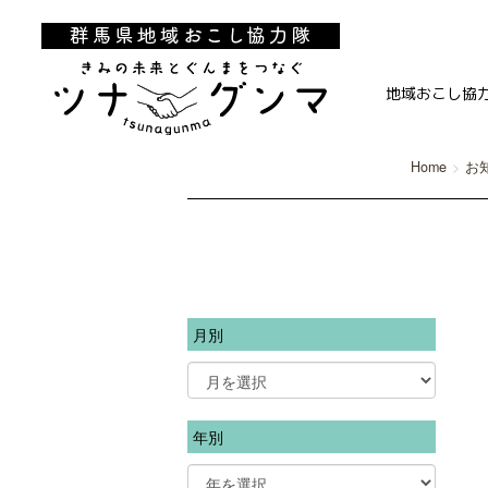
地域おこし協
Home
お
月別
年別