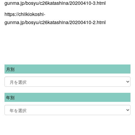
gunma.jp/bosyu/c26katashina/20200410-3.html
https://chiikiokoshi-
gunma.jp/bosyu/c26katashina/20200410-2.html
月別
年別