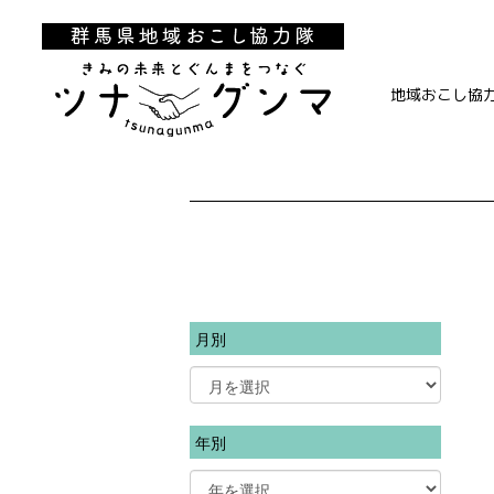
地域おこし協
月別
年別