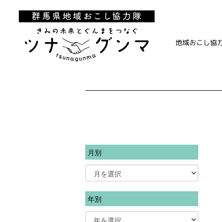
地域おこし協
月別
年別