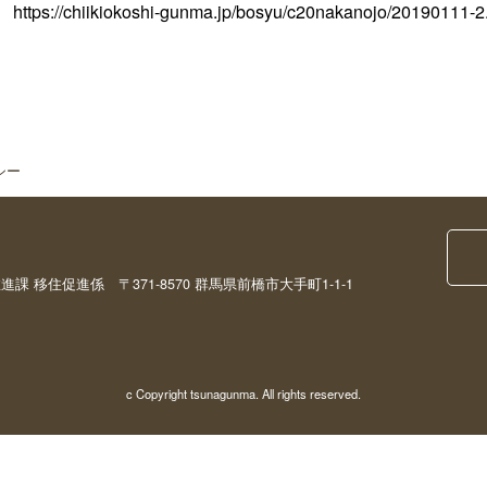
https://chiikiokoshi-gunma.jp/bosyu/c20nakanojo/20190111-2
シー
移住促進係 〒371-8570 群馬県前橋市大手町1-1-1
c Copyright tsunagunma. All rights reserved.