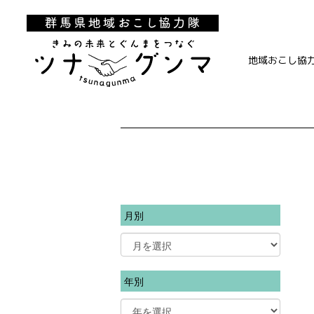
地域おこし協
月別
年別