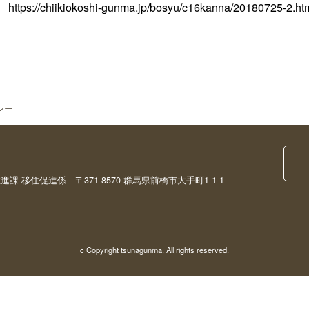
https://chiikiokoshi-gunma.jp/bosyu/c16kanna/20180725-2.ht
シー
移住促進係 〒371-8570 群馬県前橋市大手町1-1-1
c Copyright tsunagunma. All rights reserved.