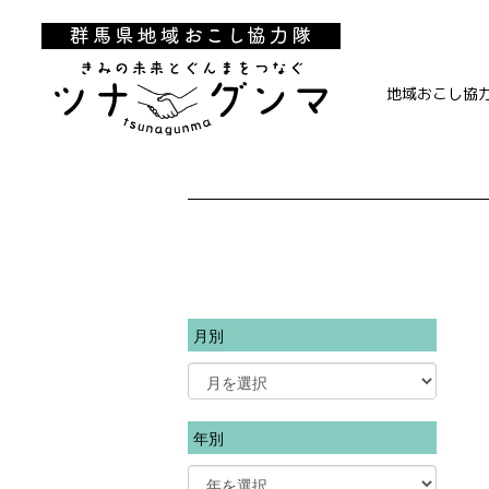
地域おこし協
月別
年別