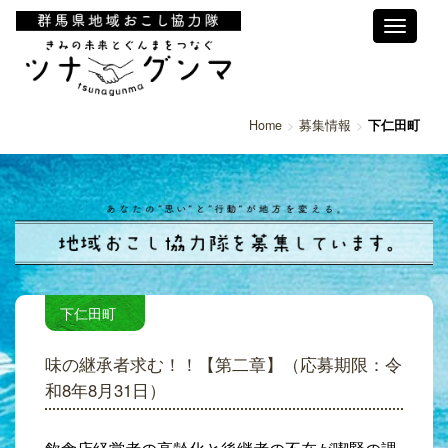
Toggle
navigati
Home
募集情報
下仁田町
下仁田町
味の継承者求む！！【第二章】（応募期限：令
和8年8月31日）