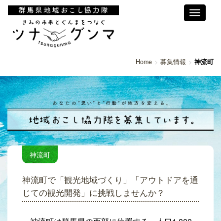
Toggle
navigati
Home
募集情報
神流町
神流町
神流町で「観光地域づくり」「アウトドアを通
じての観光開発」に挑戦しませんか？