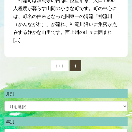
神流町は群馬県の西部に位置する、人口1,800
人程度が暮らす山間の小さな町です。町の中心に
は、町名の由来となった関東一の清流「神流川
（かんながわ）」が流れ、神流川沿いに集落が点
在する静かな山里です。西上州の山々に囲まれ
[…]
1 / 1
1
月別
年別