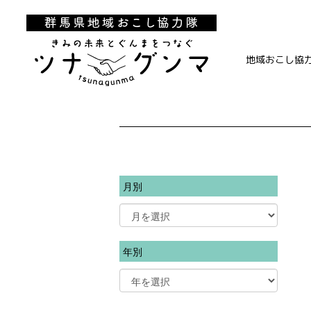
地域おこし協
月別
年別