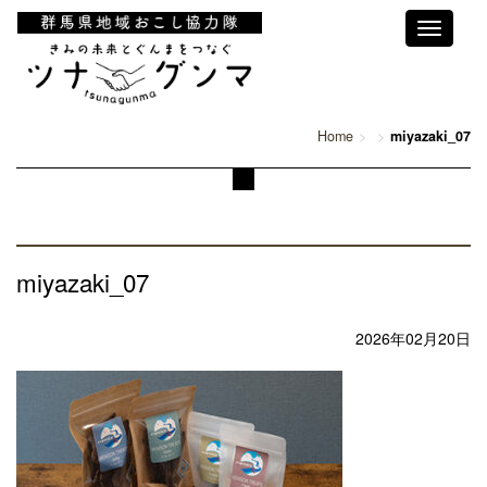
Toggle
navigati
Home
miyazaki_07
miyazaki_07
2026年02月20日