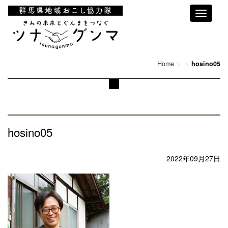
Toggle
navigati
Home
hosino05
hosino05
2022年09月27日