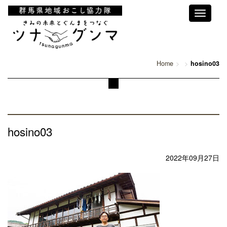
Toggle
navigati
Home
hosino03
hosino03
2022年09月27日