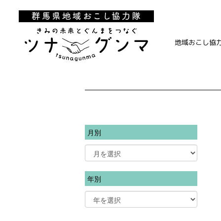
地域おこし協
月別
年別