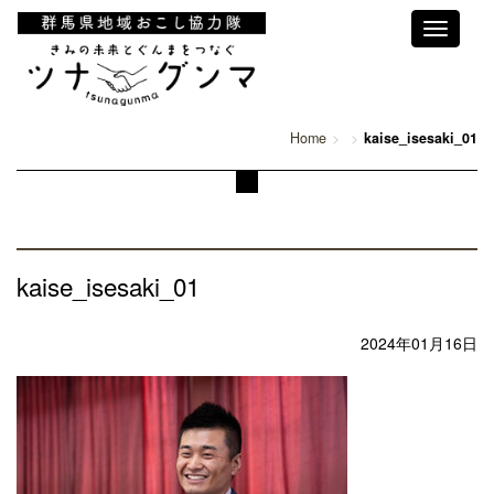
Toggle
navigati
Home
kaise_isesaki_01
kaise_isesaki_01
2024年01月16日