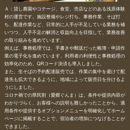
Ａ：貸し農園やコテージ、食堂、売店などのある浅原体験
村の運営です。施設整備やレジ打ち、事務作業、そば打
ち、配達作業など、日常的に人手が不足している業務を補
いつつ、人手不足の解消と収益向上を目指して、業務改善
の取り組みを進めています。
例えば、事務処理では、手書きや郵送だった帳簿・申請作
業の電子化を進めています。利用者の利便性と事務処理の
効率化のため、QRコード決済も導入しました。
また、生そばの予約配達販売では、作業の集中を避けて配
達先も拡大できるように、地域によって販売日を分けるよ
うにしました。
コロナ禍での県民割（愛郷ぐんま）は、条件や提供内容が
わかりづらく、お客様への説明も難しかったことから、適
用条件や提供するオプションメニューを明確化してホーム
ページに掲載することで、宿泊者の増加につなげることが
できました。