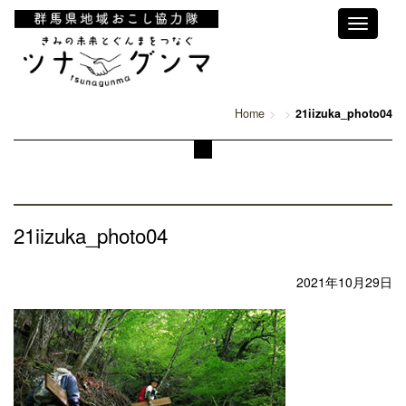
Toggle
navigati
Home
21iizuka_photo04
21iizuka_photo04
2021年10月29日