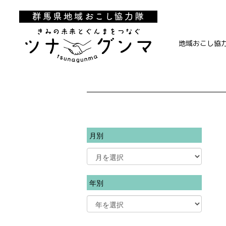
地域おこし協
月別
年別