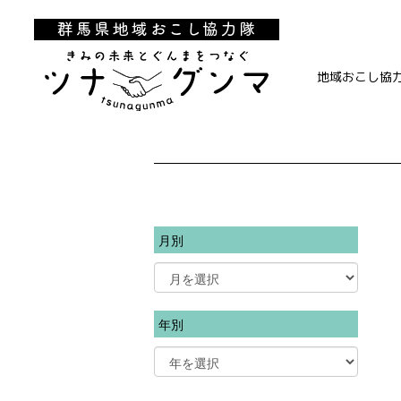
地域おこし協
月別
年別