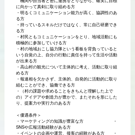
機関や担当者と密に連携をとりながら、確実に目標
に向かって真剣に取り組める方
・明るくコミュニケーション能力が高く、協調性のあ
る方
・持っているスキルだけではなく、常に自己研磨でき
る方
・村民ともコミュニケーションをとり、地域活動にも
積極的に参加していける方
・村の地域おこし協力隊という看板を背負っていると
いう自覚の上、自分の行動に責任を持って生活や活動
が出来る方
・高山村の観光について主体的に考え、活動に取り組
める方
・報連相を欠かさず、主体的、自発的に活動的に取り
組むことができ、協働できる方
・（村の課題や求めることをきちんと理解した上で
の）アイデアや創造力が豊かで、またそれを形にした
り、提案力や実行力のある方
＜優遇条件＞
・マーケティングの知識が豊富な方 ・
SNSや広報活動経験がある方
・イベントの企画や運営、接客の経験がある方 ・