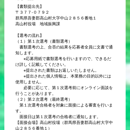
【書類提出先】
〒３７７-０７９２
群馬県吾妻郡高山村大字中山２８５６番地１
高山村役場 地域振興課
【選考の流れ】
（１）第１次選考（書類選考）
書類選考の上、合否の結果を応募者全員に文書で通
知します。
※応募用紙で書類選考を行いますので、できるだ
け詳しく記載してください。
※提出された書類はお返しいたしません。
※提出された個人情報は、本業務の目的以外には
使用しません。
必要に応じて、第１次選考前にオンライン面談を
行うことがあります。
（２）第２次選考（最終選考）
第１次選考合格者を対象に面接による審査を行いま
す。
面接日は第１次選考の合格者に通知します。
【面接会場】高山村役場（群馬県吾妻郡高山村大字中
山２８５６番地１）