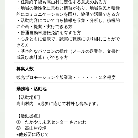
・任期終了後も高山村に定住する意思のある方
・地域の活性化に意欲と情熱があり、地域住民と積極
的にコミュニケーションを図り、協働で活躍できる方
・活動内容について自ら情報を収集・分析し、積極的
に企画・提案・実行できる方
・普通自動車運転免許を有する方
・心身ともに健康で、誠実に職務に取り組むことがで
きる方
・基本的なパソコンの操作（メールの送受信、文書作
成及び表計算）ができる方
募集人数
観光プロモーション全般業務・・・・・・２名程度
勤務地・活動地
【活動場所】
高山村内 ※必要に応じて村外も含みます。
【活動拠点】
① たかやま未来センター さとのわ
② 高山村役場
※他必要に応じて