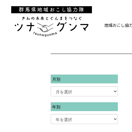
地域おこし協
月別
年別