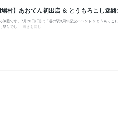
場村】あおてん初出店 ＆ とうもろこし迷路オ
伊藤です。7月28日(日)は「道の駅8周年記念イベント & とうもろ
【群
お祭りでし …
続きを読む
馬
県
昭
和
村・
み
な
か
み
町・
沼
田
市・
川
場
村】