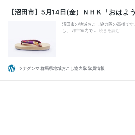
【沼田市】5月14日(金）ＮＨＫ「おはよ
沼田市の地域おこし協力隊の高橋です。
【沼
し、 昨年室内で …
続きを読む
田
市】
5
月
14
日
ツナグンマ 群馬県地域おこし協力隊 隊員情報
(金）
Ｎ
Ｈ
Ｋ
「お
は
よ
う
日
本」