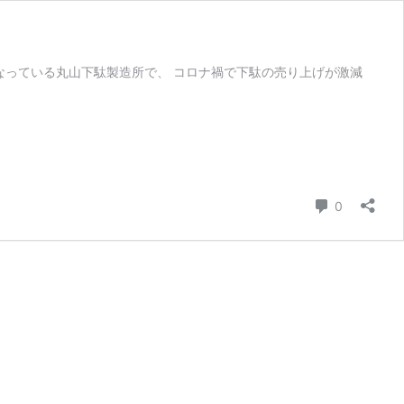
になっている丸山下駄製造所で、 コロナ禍で下駄の売り上げが激減
コメント
0